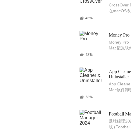
CrossOve
在macOS
Windows程
46%
Money Pro
Money P
Mac记账软
43%
App Cleane
Uninstaller
App Clean
Mac软件
工具
58%
Football M
足球经理202
版 (Footbal