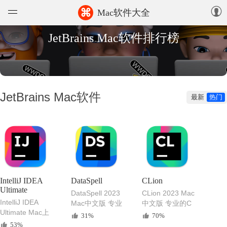
⌘
Mac软件大全
JetBrains Mac软件排行榜
软件
游戏
精选集
JetBrains Mac软件
最新
热门
知识库
论坛
上传
IntelliJ IDEA
DataSpell
CLion
Ultimate
DataSpell 2023
CLion 2023 Mac
IntelliJ IDEA
Mac中文版 专业
中文版 专业的C
Ultimate Mac上
的大数据分析开
语言和C++开发工
31%
70%
最好的Java开发
发工具
具
53%