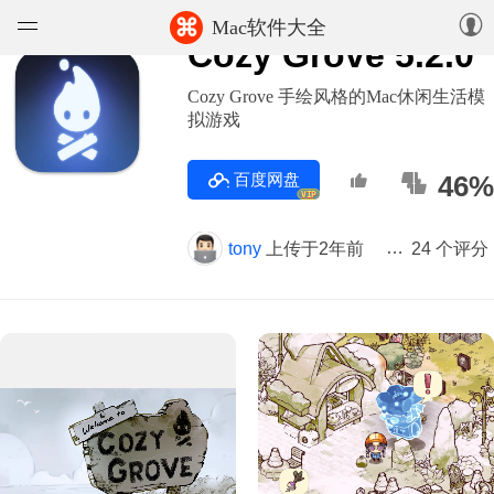
⌘
Mac软件大全
Cozy Grove 5.2.0
软件
Cozy Grove 手绘风格的Mac休闲生活模
拟游戏
游戏
百度网盘
46%
精选集
VIP
tony
上传于2年前
版本 5.2.0
24 个评分
知识库
论坛
上传