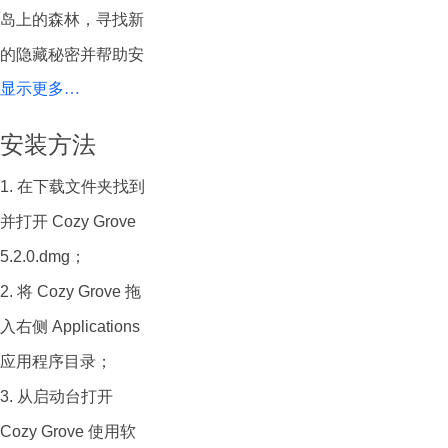
岛上的森林，寻找新
的隐藏秘密并帮助安
显示更多…
抚当地的幽灵。
Cozy Grove中的
岛屿
安装方法
景观由美丽、动态、
1. 在下载文件夹找到
手绘的图景构成，当
并打开 Cozy Grove
你帮助需要帮助的幽
5.2.0.dmg；
灵时，它们将焕发生
2. 将 Cozy Grove 拖
机，呈现出迷人的活
入右侧 Applications
力。岛上有数十个令
应用程序目录；
人难忘的角色和灵魂
3. 从启动台打开
等待你去发现和结
Cozy Grove 使用软
识，每个灵魂都有一