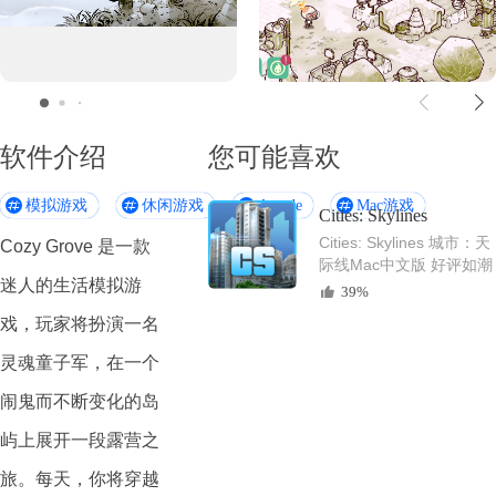
软件介绍
您可能喜欢
模拟游戏
休闲游戏
Arcade
Mac游戏
Cities: Skylines
Cities: Skylines 城市：天
Cozy Grove 是一款
际线Mac中文版 好评如潮
迷人的生活模拟游
的城市建造模拟游戏
39%
戏，玩家将扮演一名
灵魂童子军，
在一个
闹鬼而不断变化的岛
屿上
展开一段露营之
旅。每天，你将穿越