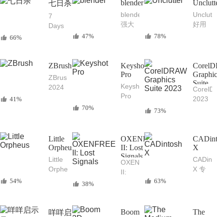
美的
blender
Unclutt
七日杀
游戏
议记
工具
Mac
blender
Unclutt
7
录文
探险
强大
好用
Days
稿写
解谜
且免
的桌
to Die
47%
78%
作软
66%
游戏
费的
面文
七日
件
动画
件、
杀
制作
笔记
Mac
ZBrush
Keyshot
Corel
3D建
和剪
中文
Pro
Graphi
ZBrush
模渲
贴板
Suite
版 好
Keyshot
2024
Corel
2023
染工
管理
玩的
Pro
Mac
2023
41%
具
三合
Mac
2023
中文
70%
for
73%
一工
生存
高效
版 强
Mac
具
类动
专业
大的
平面
作游
的的
数字
设计
Little
OXENFREE
CADint
戏
3D建
雕刻
Orpheus
II: Lost
必备
X
模渲
3D建
Signals
的矢
Little
CADint
OXENFREE
染动
模绘
量图
Orpheus
X 专
II:
画制
画软
形设
奇妙
业的
54%
63%
Lost
作软
件
38%
计创
的地
Mac
Signals
件
意软
底探
CAD
精彩
件
险
绘图
的
Boom
The
咩咩启