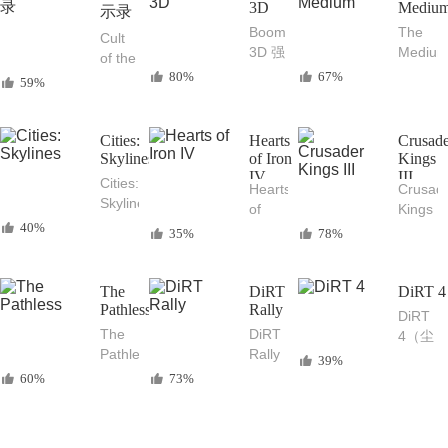
Mac
软件
Mac
3D
Mediu
示录
冒险
冒险
Boom
The
Cult
游戏
惊悚
3D 强
Mediu
of the
游戏
大的
灵媒
80%
67%
Lamb
59%
OXENFREE
Mac
Mac
咩咩
续作
音效
中文
启示
增强
版 奇
录
Cities:
Hearts
Crusad
工具
特的
Mac
Skylines
of Iron
Kings
和均
Mac
IV
III
中文
Cities:
Hearts
Crusad
衡器
冒险
版 好
Skylines
of
Kings
惊悚
评如
城
40%
Iron
III 十
游戏
35%
78%
潮的
市：
IV 钢
字军
Mac
天际
铁雄
之王
冒险
线
心4
III
The
DiRT
DiRT 4
动作
Mac
Pathless
Mac
Rally
Mac
DiRT
游戏
中文
中文
中文
The
DiRT
4（尘
版 好
版 大
版 大
Pathless
Rally
埃4）
39%
评如
型二
型中
无路
尘埃
真实
60%
73%
潮的
战模
世纪
之旅
拉力
的
城市
拟策
模拟
Mac
赛
Mac
建造
略游
策略
中文
Mac
赛车
模拟