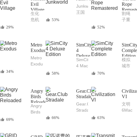
连接
Evil
垫、
版
Rope
Junkworld
Village
Remast
工具
循环
Rise
王国
生化
割绳
器和
of the
保卫
危机
子重
53%
音乐
Tomb
战开
8：村
制版
29%
52%
编辑
Raider
发团
庄
（Cut
器
Mac
队出
Resident
the
冒险
品的
Evil
Rope
Metro
SimCity
SimCit
动作
全新
Village
Exodus
4
Remas
Comple
游戏
Mac
Deluxe
Edition
Mac
益智
Metro
大作
SimCity
模拟
塔防
Edition
恐怖
休闲
Exodus
4 Mac
城市
游戏
冒险
游戏
地
34%
豪华
Mac
58%
70%
游戏
铁：
版 经
中文
大作
离去
典的
版
Mac
模拟
SimCity
Angry
Gear.Club
Civiliza
中文
Birds
城市
Stradale
Comple
VI
版
Reloaded
Mac
Edition
Gear.Club
文明
Angry
Steam
游戏
经典
Stradale
6Mac
Birds
好评
的模
好玩
中文
66%
63%
Reloaded
如潮
69%
拟城
的
版 Sid
愤怒
的第
市游
Mac
Meier’s
的小
一人
戏
赛车
Civiliza
鸟重