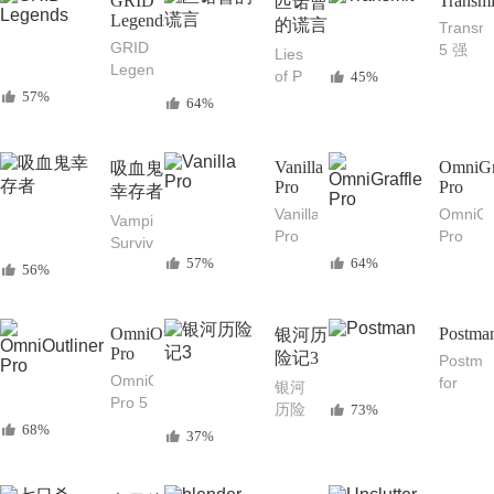
GRID
Transmi
称射
匹诺曹
游戏
VI 经
制版
Legends
击动
的谎言
Transmi
典回
作游
GRID
5 强
Lies
合制
戏大
Legends
大的
of P
45%
策略
作
Mac
FTP/S
57%
匹诺
游戏
64%
中文
文件
曹的
版 超
上传
谎言
级房
下载
Mac
Vanilla
OmniGr
吸血鬼
车
工具
中文
Pro
Pro
幸存者
赛：
版 黑
Vanilla
OmniGra
Vampire
传奇
暗奇
Pro
Pro
Survivors
操控
幻动
隐藏
Mac
57%
64%
吸血
真实
56%
作游
菜单
强大
鬼幸
的
戏
栏多
的
存者
Mac
余的
Mac
Mac
OmniOutliner
Postma
赛车
银河历
图标
图形
中文
Pro
游戏
险记3
Postma
绘制
版 好
OmniOutliner
for
银河
图表
评如
Pro 5
Mac
历险
73%
设计
潮的
强大
强大
68%
记
工具
37%
Mac
的信
的API
3（Samorost
Rogue
息收
开发
3）精
动作
集会
测试