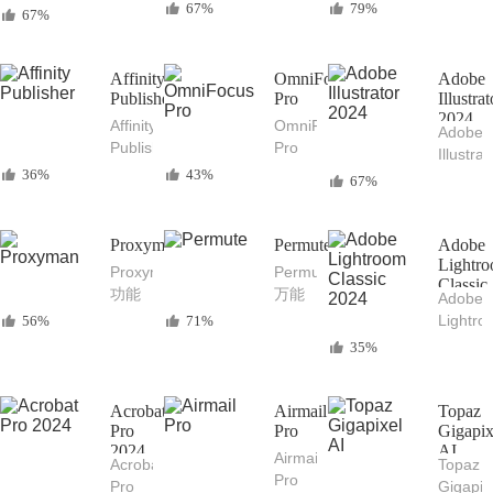
比肩
强大
67%
79%
2024
67%
Photoshop
的
强大
的专
Mac
专业
业
矢量
的三
Affinity
OmniFocus
Adobe
Mac
图形
维建
Publisher
Pro
Illustrat
图像
设计
2024
模软
Affinity
OmniFocus
Adobe
编辑
工具
件
Publisher
Pro
Illustrat
软件
专业
强大
36%
43%
2024
67%
的桌
的项
AI
面出
目和
Mac
版印
任务
中文
Proxyman
Permute
Adobe
刷排
管理
版 专
Lightr
Proxyman
Permute
版软
工具
Classic
业矢
功能
万能
Adobe
件
2024
量图
强大
的
Lightr
56%
71%
形设
的
Mac
Classic
35%
计软
Mac
音频
2024
件
网络
转换
LR202
调试
和视
Mac
Acrobat
Airmail
Topaz
开发
频转
Pro
Pro
中文
Gigapix
工具
换工
2024
AI
版 摄
Airmail
Acrobat
Topaz
具
影照
Pro
Pro
Gigapix