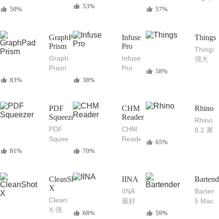
片编
优秀
53%
2024
AI 强
50%
57%
辑后
的
Mac
大的
期处
Mac
中文
智能
理必
邮件
版 专
图像
GraphPad
Infuse
Things
备
客户
业的
Prism
Pro
修复
Things
端
PDF
无损
GraphPad
Infuse
强大
编辑
放大
Prism
Pro
的
58%
处理
分辨
10
Mac
Mac
83%
38%
工具
率增
mac
本地
时间
强器
最强
和在
管理
的科
线视
PDF
CHM
和任
Rhino
学研
Squeezer
频播
Reader
务管
Rhino
究分
放器
理工
PDF
CHM
8.2 犀
析和
具
Squeezer
Reader（CHM
牛
65%
图表
好用
阅读
Mac
81%
70%
绘制
的
器）
版 专
软件
macOS
简洁
业的
PDF
易用
CleanShot
IINA
3D建
Bartend
压缩
X
的
模工
IINA
Bartend
工具
Mac
具软
CleanShot
最好
5 Mac
CHM
件
X 强
的
菜单
68%
59%
文件