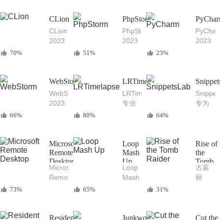
开发
视频
版 专
版 专
版 可
工具
编辑
业的
业的
能是
CLion
PhpStorm
PyCha
调色
大数
Ruby
最好
CLion
PhpStorm
PyCha
软件
据分
on
的Go
2023
2023
2023
析开
Rails
语言
Mac
Mac
Mac
70%
51%
23%
发工
开发
开发
中文
中文
中文
具
工具
工具
版 专
版 最
版 最
业的C
好用
好用
WebStorm
LRTimelapse
Snippe
语言
的
的专
WebStorm
LRTimelapse
Snippe
和
PHP
业
2023
专业
专为
C++开
开发
Python
Mac
的延
开发
66%
80%
64%
发工
工具
开发
中文
时摄
者打
具
工具
版 专
影后
造的
业好
期处
Markdo
Microsoft
Loop
Rise of
用的
Remote
理软
Mash
技术
the
Desktop
Up
Tomb
JavaScript
件
笔记
Microsoft
Loop
古墓
Raider
和
代码
Remote
Mash
丽
TypeScript
片段
Desktop
Up 专
影：
73%
65%
31%
开发
管理
Mac
业电
崛起
工具
软件
远程
音混
Mac
桌面
音
中文
Resident
Junkworld
Cut the