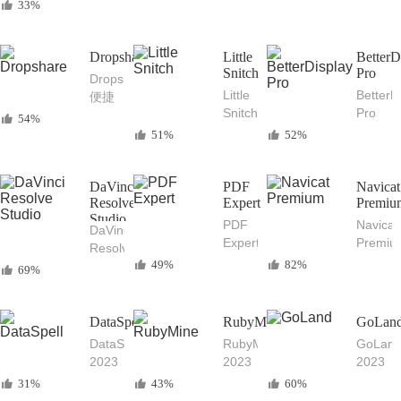
大的
Mac
栏图
33%
阅读
Mac
视频
标整
工具
滚动
播放
理工
长截
Dropshare
器软
Little
具
BetterD
屏屏
Snitch
Pro
件
Dropshare
幕截
Little
BetterD
便捷
图和
Snitch
Pro
的文
54%
屏幕
功能
好用
件上
51%
52%
录制
强大
的显
传与
工具
的
示器
分享
Mac
设置
工具
DaVinci
PDF
Navicat
Resolve
防火
Expert
功能
Premiu
Studio
墙软
增强
PDF
Navicat
DaVinci
件
工具
Expert
Premiu
Resolve
强大
16
49%
82%
Studio
69%
的
Mac
18.6.3
PDF
中文
达芬
阅读
版 最
奇
DataSpell
RubyMine
GoLan
和编
强大
Mac
DataSpell
RubyMine
GoLan
辑软
的全
中文
2023
2023
2023
件
能数
版 专
Mac
Mac
Mac
31%
43%
60%
据库
业8K
中文
中文
中文