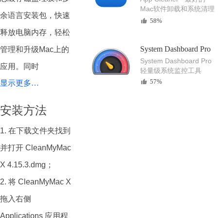
Mac软件卸载和系统清理
余语言安装包，快速
工具
58%
释放电脑内存，轻松
System Dashboard Pro
管理和升级Mac上的
System Dashboard Pro
应用。同时
轻量级系统监控工具
57%
显示更多…
CleanMyMac X可以
强力卸载恶意软件，
安装方法
修复系统漏洞，一键
1. 在下载文件夹找到
扫描和优化Mac系
并打开 CleanMyMac
统，安全擦除敏感数
X 4.15.3.dmg；
据，查找和移除大型
2. 将 CleanMyMac X
文件和文件夹，让您
拖入右侧
的Mac电脑系统常用
Applications 应用程