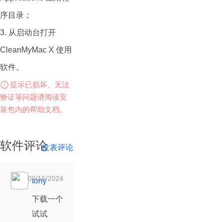
常新，是Mac电脑必
序目录；
备的系统清理软件。
3. 从启动台打开
CleanMyMac X 主要
CleanMyMac X 使用
功能：
软件。
1. 清理系统垃圾 清
提示已损坏、无法
理您的系统来获得最
验证等问题请阅读安
大的性能和释放自由
装包内的帮助文档。
空问。
优化系统
软件评论
发表评论
移除临时文件以释放
空间，提升 Mac 的
02/15/2024
tony
暂无评论
性能。
下载一个
解決所有类型的错误
试试