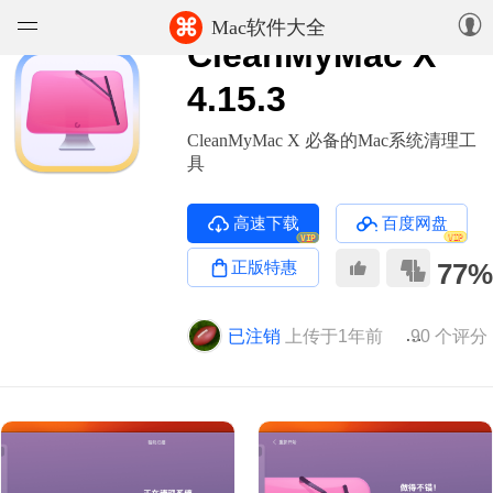
⌘
Mac软件大全
CleanMyMac X
软件
4.15.3
游戏
CleanMyMac X 必备的Mac系统清理工
具
精选集
高速下载
百度网盘
VIP
VIP
知识库
正版特惠
77%
论坛
已注销
上传于1年前
版本 4.15.3
90 个评分
上传