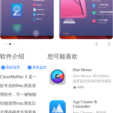
软件介绍
您可能喜欢
系统清理
系统监控
软件卸载
Mac工具软件
iStat Menus
iStat Menus 强大的Mac
CleanMyMac X 是一
温度监控风扇控制传感器
款专业的Mac系统清
系统监控工具
83%
理软件，可一键智能
App Cleaner &
扫描清理mac系统日
Uninstaller
志缓存磁盘垃圾和多
App Cleaner - 最好的