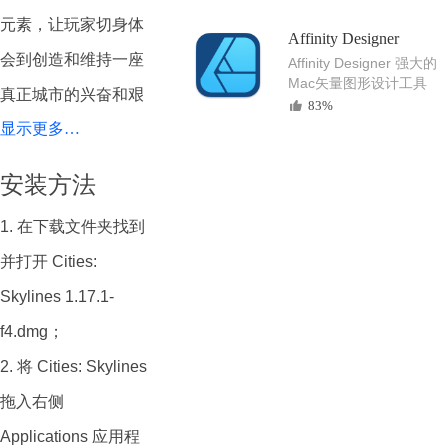
元素，让玩家切身体
Affinity Designer
会到创造和维持一座
Affinity Designer 强大的
Mac矢量图形设计工具
真正城市的兴奋和艰
83%
显示更多…
辛，同时扩展了城市
建设体验中的一些经
安装方法
久不衰的主题。
1. 在下载文件夹找到
Cities: Skylines Mac
并打开 Cities:
中文版允许玩家扮演
Skylines 1.17.1-
市长，负责建设和管
f4.dmg；
理自己的城市。玩家
2. 将 Cities: Skylines
可以从零开始创建一
拖入右侧
个城市，决定城市的
Applications 应用程
规划、道路、建筑