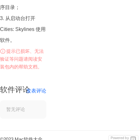
序目录；
物、公共服务、税收
3. 从启动台打开
等方方面面。游戏着
Cities: Skylines 使用
重于城市规划、基础
软件。
设施建设和市民满意
提示已损坏、无法
度的维护。Cities:
验证等问题请阅读安
Skylines 拥有深度可
装包内的帮助文档。
自定义性，以及对城
市规划和管理的真实
软件评论
发表评论
模拟。游戏提供了强
大的工具，使玩家能
暂无评论
够充分表达他们的创
造力，并以各种方式
Powered by
©2023 Mac软件大全