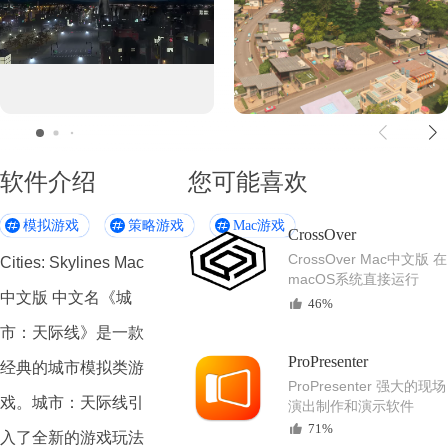
软件介绍
您可能喜欢
模拟游戏
策略游戏
Mac游戏
CrossOver
CrossOver Mac中文版 在
Cities: Skylines Mac
macOS系统直接运行
中文版 中文名《城
Windows程序
46%
市：天际线》是一款
ProPresenter
经典的城市模拟类游
ProPresenter 强大的现场
戏。
城市：天际线
引
演出制作和演示软件
71%
入了全新的游戏玩法