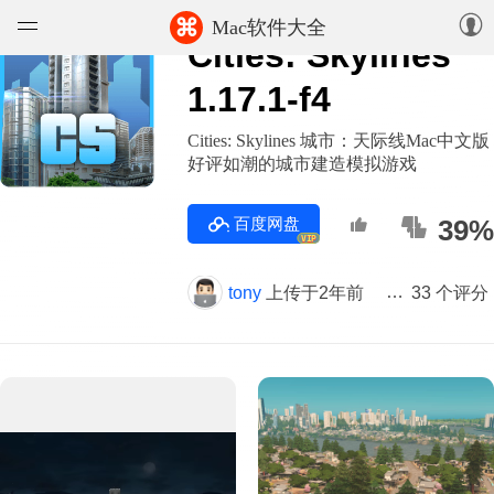
⌘
Mac软件大全
Cities: Skylines
软件
1.17.1-f4
游戏
Cities: Skylines 城市：天际线Mac中文版
好评如潮的城市建造模拟游戏
精选集
百度网盘
39%
VIP
知识库
tony
上传于2年前
版本 1.17.1-f4
33 个评分
论坛
上传