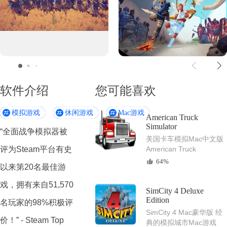
软件介绍
您可能喜欢
模拟游戏
休闲游戏
Mac游戏
American Truck
Simulator
“全面战争模拟器被
美国卡车模拟Mac中文版
评为Steam平台有史
American Truck
Simulator
64%
以来第20名最佳游
戏，拥有来自51,570
SimCity 4 Deluxe
Edition
名玩家的98%积极评
SimCity 4 Mac豪华版 经
价！” - Steam Top
典的模拟城市Mac游戏