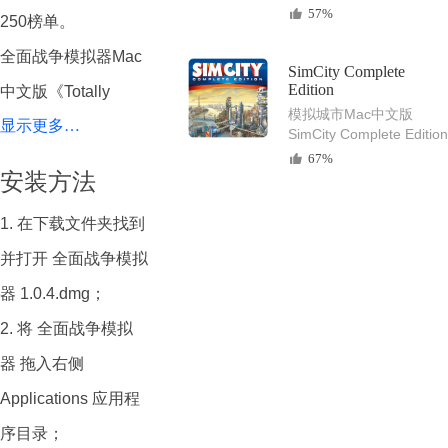
57%
250榜单。
全面战争模拟器Mac
SimCity Complete
Edition
中文版《Totally
模拟城市Mac中文版
显示更多…
Accurate Battle
SimCity Complete Edition
经典的模拟城市游戏
67%
Simulator》（简称
安装方法
TABs）是由Landfall
1. 在下载文件夹找到
开发的一款战术模拟
并打开 全面战争模拟
游戏，以其荒谬而滑
器 1.0.4.dmg；
稽的战斗场面而闻
2. 将 全面战争模拟
名。游戏的核心玩法
器 拖入右侧
是让玩家组建一个由
Applications 应用程
各种各样的单位组成
序目录；
的军队，并在开放的