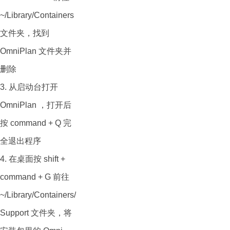
创建复杂的项目计
~/Library/Containers
划，包括任务、资
文件夹，找到
源、依赖关系和时间
OmniPlan 文件夹并
表。用户可以绘制甘
删除
特图，以可视化方式
3. 从启动台打开
展示项目计划。
OmniPlan ，打开后
任务分配和资源管
按 command + Q 完
理： 用户可以为任务
全退出程序
分配资源（如人员、
4. 在桌面按 shift +
设备等），并管理资
command + G 前往
源的可用性和工作负
~/Library/Containers/OmniPlan/Data/Library/Application
载，以确保资源合理
Support 文件夹，将
分配并避免过度分