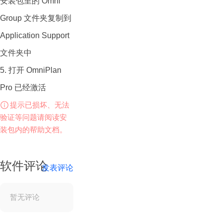
安装包里的 Omni
配。
Group 文件夹复制到
依赖关系管理： 用户
Application Support
可以定义任务之间的
文件夹中
依赖关系，以确保在
5. 打开 OmniPlan
前置任务完成之前不
Pro 已经激活
会启动后续任务。这
提示已损坏、无法
有助于维持项目进度
验证等问题请阅读安
和顺序。
装包内的帮助文档。
时间管理：
OmniPlan支持设置
软件评论
发表评论
任务的起始日期、截
止日期和持续时间，
暂无评论
以及工作日历和非工