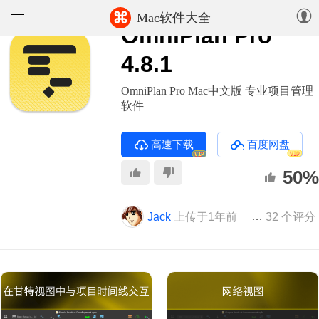
⌘
Mac软件大全
OmniPlan Pro
软件
4.8.1
游戏
OmniPlan Pro Mac中文版 专业项目管理
软件
精选集
高速下载
百度网盘
VIP
VIP
知识库
50%
论坛
Jack
上传于1年前
版本 4.8.1
32 个评分
上传