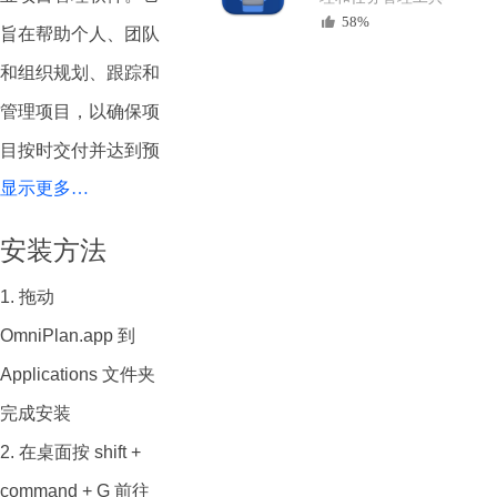
58%
旨在帮助个人、团队
和组织规划、跟踪和
管理项目，以确保项
目按时交付并达到预
显示更多…
期目标。以下是关于
OmniPlan的功能、
安装方法
适用场景和目标用户
1. 拖动
群的详细介绍：
OmniPlan.app 到
OmniPlan Pro Mac
Applications 文件夹
中文版功能介绍：
完成安装
项目计划制定：
2. 在桌面按 shift +
OmniPlan允许用户
command + G 前往