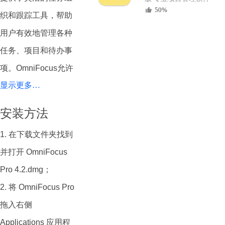
50%
织和跟踪工具，帮助
用户有效地管理各种
任务、项目和待办事
项。OmniFocus允许
显示更多…
用户创建任务清单、
设置优先级、截止日
安装方法
期和上下文，以便根
1. 在下载文件夹找到
据需要轻松查看和处
并打开 OmniFocus
理任务。此外，它还
Pro 4.2.dmg；
支持自定义视图、标
2. 将 OmniFocus Pro
签和自动化，以满足
拖入右侧
不同用户的需求。无
Applications 应用程