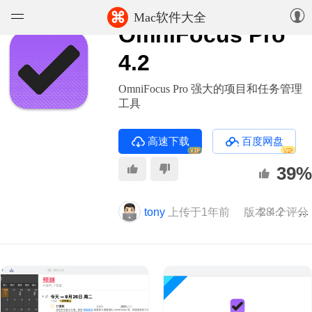
⌘
Mac软件大全
OmniFocus Pro
软件
4.2
游戏
OmniFocus Pro 强大的项目和任务管理
工具
精选集
高速下载
百度网盘
VIP
VIP
知识库
39%
论坛
tony
上传于1年前
版本 4.2
28 个评分
73
上传