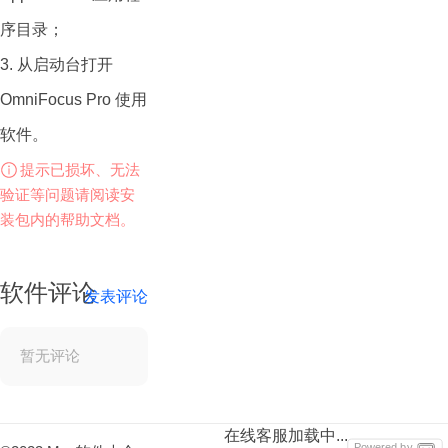
论是个人生活还是工
序目录；
作任务，OmniFocus
3. 从启动台打开
都可以帮助用户更加
OmniFocus Pro 使用
有条理地管理时间和
软件。
任务，提高生产力。
提示已损坏、无法
OmniFocus 帮助我
验证等问题请阅读安
们每天成就更大的成
装包内的帮助文档。
功。使用OmniFocus
创建项目和任务，使
软件评论
发表评论
用标签进行组织，集
中精力处理并完成当
暂无评论
下工作。
OmniFocus 是广受
在线客服加载中...
Powered by