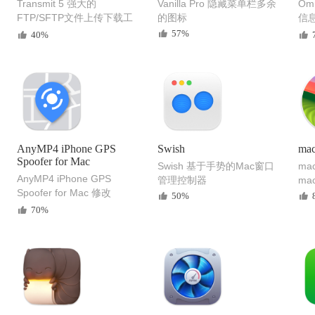
Transmit 5 强大的
Vanilla Pro 隐藏菜单栏多余
Omn
FTP/SFTP文件上传下载工
的图标
信
具
软
57%
40%
AnyMP4 iPhone GPS
Swish
ma
Spoofer for Mac
Swish 基于手势的Mac窗口
ma
AnyMP4 iPhone GPS
管理控制器
ma
Spoofer for Mac 修改
50%
iPhone手机定位
70%