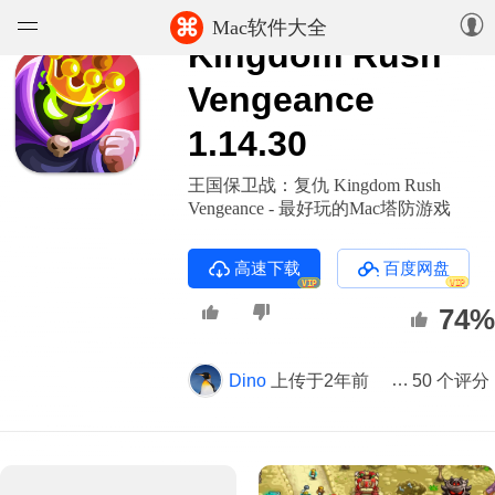
⌘
Mac软件大全
Kingdom Rush
软件
Vengeance
1.14.30
游戏
王国保卫战：复仇 Kingdom Rush
精选集
Vengeance - 最好玩的Mac塔防游戏
知识库
高速下载
百度网盘
VIP
VIP
论坛
74%
上传
Dino
上传于2年前
版本 1.14.30
50 个评分