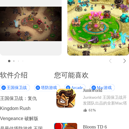
软件介绍
您可能喜欢
王国保卫战
塔防游戏
Arcade
Mac游戏
Junkworld
Junkworld 王国保卫战开
王国保卫战：复仇
发团队出品的全新Mac塔
Kingdom Rush
防游戏
61%
Vengeance 破解版
Bloons TD 6
是最佳塔防游戏 王国