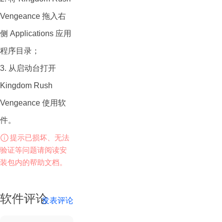
和单位都有其独特的
Vengeance 拖入右
能力和特点，玩家需
侧 Applications 应用
要根据敌人的类型和
程序目录；
攻击方式来选择合适
3. 从启动台打开
的防御策略。游戏还
Kingdom Rush
有各种各样的升级和
Vengeance 使用软
升阶选项，使得游戏
件。
更加有趣。
提示已损坏、无法
游戏画面精美，场景
验证等问题请阅读安
布局、人物动作都非
装包内的帮助文档。
常细腻。此外，游戏
中还有一个有趣的剧
软件评论
发表评论
情模式，玩家将跟随