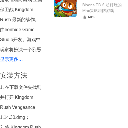
Bloons TD 6 超好玩的
保卫战 Kingdom
Mac策略塔防游戏
60%
Rush 最新的续作。
由Ironhide Game
Studio开发。游戏中
玩家将扮演一个邪恶
显示更多…
的大魔王，领导着自
己的军队攻击各种不
安装方法
同类型的英雄和防御
1. 在下载文件夹找到
塔，旨在征服整个王
并打开 Kingdom
国。
Rush Vengeance
在游戏中有许多不同
1.14.30.dmg；
的塔和单位，每种塔
2. 将 Kingdom Rush