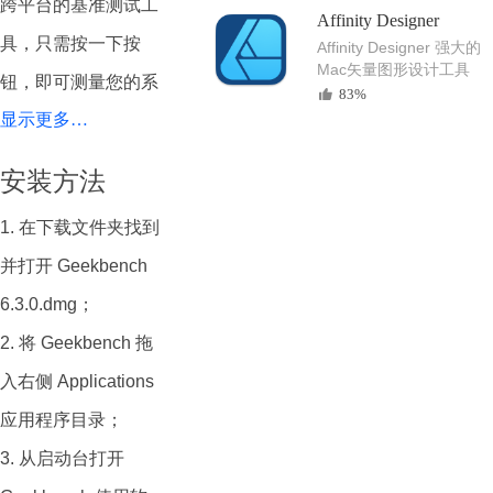
跨平台的基准测试工
Affinity Designer
具，只需按一下按
Affinity Designer 强大的
Mac矢量图形设计工具
钮，即可测量您的系
83%
显示更多…
统性能。当面临任务
压力时，您的移动设
安装方法
备或台式计算机将表
1. 在下载文件夹找到
现如何？它与市场上
并打开 Geekbench
最新的设备相比如
6.3.0.dmg；
何？立即使用
2. 将 Geekbench 拖
Geekbench 6来获取
入右侧 Applications
答案。
应用程序目录；
Geekbench 6 包括更
3. 从启动台打开
新的CPU工作负载和