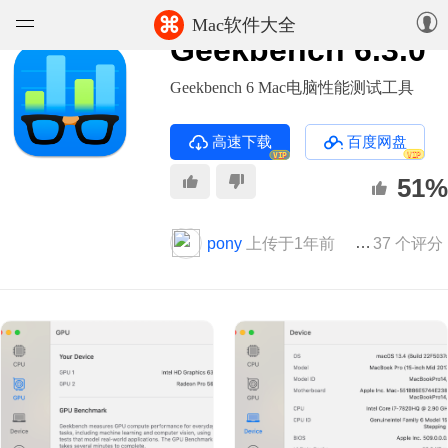
⌘
Mac软件大全
Geekbench 6.3.0
软件
Geekbench 6 Mac电脑性能测试工具
游戏
高速下载
百度网盘
VIP
VIP
精选集
51%
知识库
pony
上传于1年前
版本 6.3.0
37 个评分
论坛
上传