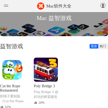
⌘
Mac软件大全
Mac 益智游戏
软件
游戏
精选集
益智游戏
最新
热门
知识库
论坛
上传
Cut the Rope
Poly Bridge 3
Remastered
Poly Bridge 3 超
割绳子重制版
好玩的桥梁建造
（Cut the Rope
益智游戏
20%
Remastered）益
52%