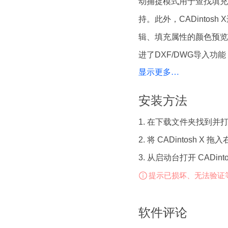
动捕捉模式用于查找填充
持。此外，CADinto
辑、填充属性的颜色预览
进了DXF/DWG导入功
显示更多…
脚的更多支持。CADin
时不失价格竞争力。
安装方法
1. 在下载文件夹找到并打开 CA
CADintosh X 8.8.5 
2. 将 CADintosh X 拖
• 集合：打开集合和替换
3. 从启动台打开 CADint
• 集合：打开集合并替换
提示已损坏、无法验证
• 自动捕捉模式找到填充
• 编辑：特殊：创建模
软件评论
CADintosh X 8.8.5 