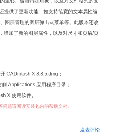
的重心、编辑特殊对象，以及对文件格式的支
sh X还提供了更新功能，如支持笔宽的文本属性编
、图层管理的图层弹出式菜单等。此版本还改
能，增加了新的图层属性，以及对尺寸和页眉/页
tosh X在性能和功能方面提供了卓越的价值，同
Dintosh X 8.8.5.dmg；
的新功能
入右侧 Applications 应用程序目录；
重复项
osh X 使用软件。
现有集合
等问题请阅读安装包内的帮助文档。
的重心
拟的圆形仪器
发表评论
更新功能