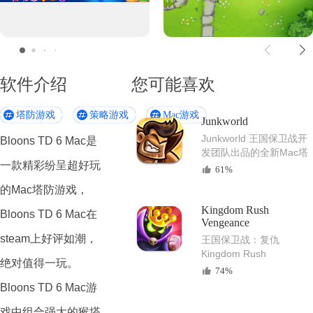
软件介绍
您可能喜欢
塔防游戏
策略游戏
Mac游戏
Junkworld
Junkworld 王国保卫战开
Bloons TD 6 Mac是
发团队出品的全新Mac塔
一款精彩纷呈超好玩
防游戏
61%
的Mac塔防游戏，
Kingdom Rush
Bloons TD 6 Mac在
Vengeance
steam上好评如潮，
王国保卫战：复仇
Kingdom Rush
绝对值得一玩。
Vengeance - 最好玩的
74%
Mac塔防游戏
Bloons TD 6 Mac游
戏中组合强大的猴塔