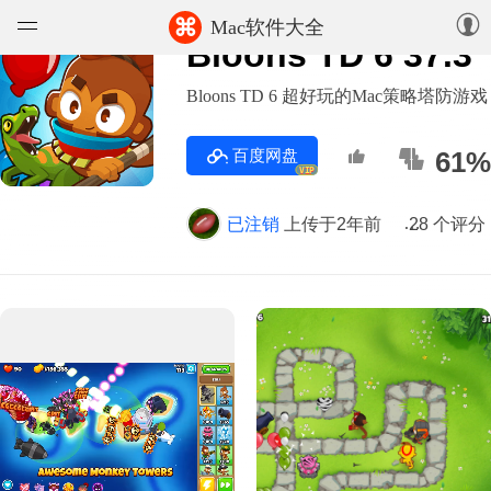
⌘
Mac软件大全
Bloons TD 6 37.3
软件
Bloons TD 6 超好玩的Mac策略塔防游戏
游戏
百度网盘
61%
VIP
精选集
已注销
上传于2年前
版本 37.3
28 个评分
知识库
论坛
上传