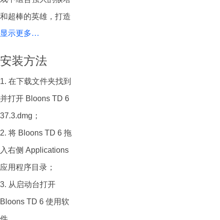
和超棒的英雄，打造
显示更多…
完美防线，然后击破
每一个入侵的气球！
安装方法
凭借十多年的塔防游
1. 在下载文件夹找到
戏历史和定期海量更
并打开 Bloons TD 6
新内容，《Bloons
37.3.dmg；
TD 6》成为广受全球
2. 将 Bloons TD 6 拖
数百万玩家欢迎的一
入右侧 Applications
款游戏。现在就玩
应用程序目录；
《Bloons TD 6》，
3. 从启动台打开
享受无尽的策略游戏
Bloons TD 6 使用软
乐趣。
件。