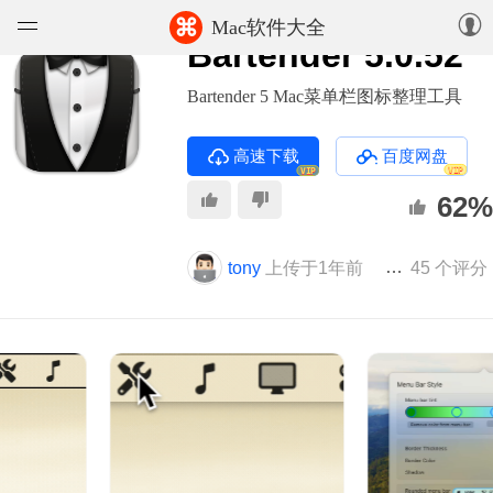
⌘
Mac软件大全
Bartender 5.0.52
软件
Bartender 5 Mac菜单栏图标整理工具
游戏
高速下载
百度网盘
VIP
VIP
精选集
62%
知识库
tony
上传于1年前
版本 5.0.52
45 个评分
论坛
上传