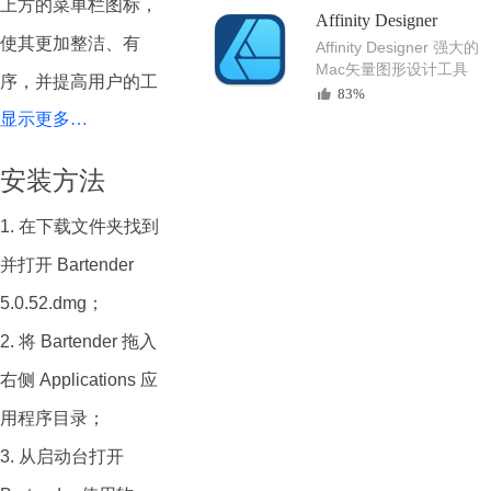
上方的菜单栏图标，
Affinity Designer
使其更加整洁、有
Affinity Designer 强大的
Mac矢量图形设计工具
序，并提高用户的工
83%
显示更多…
作效率。
Bartender 允许用户
安装方法
隐藏不常用的菜单栏
1. 在下载文件夹找到
图标，从而减少屏幕
并打开 Bartender
上的混乱感，保持界
5.0.52.dmg；
面的整洁。用户可以
2. 将 Bartender 拖入
通过Bartender 轻松
右侧 Applications 应
自定义哪些图标始终
用程序目录；
显示，哪些图标被隐
3. 从启动台打开
藏，并可以在需要时