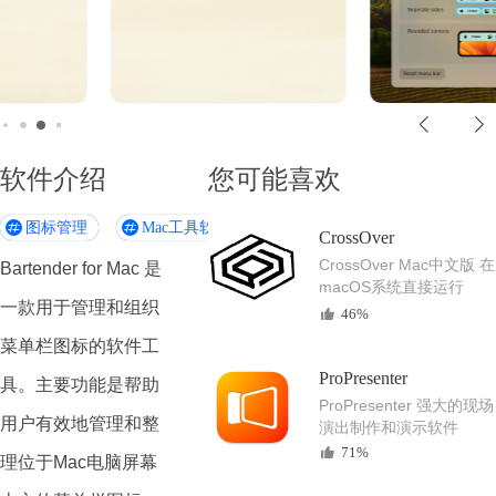
软件介绍
您可能喜欢
图标管理
Mac工具软件
CrossOver
CrossOver Mac中文版 在
Bartender for Mac 是
macOS系统直接运行
一款用于管理和组织
Windows程序
46%
菜单栏图标的软件工
ProPresenter
具。主要功能是帮助
ProPresenter 强大的现场
用户有效地管理和整
演出制作和演示软件
71%
理位于Mac电脑屏幕